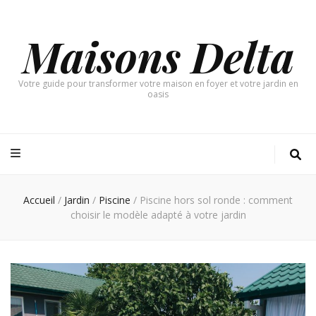
Maisons Delta
Votre guide pour transformer votre maison en foyer et votre jardin en
oasis
Accueil
/
Jardin
/
Piscine
/
Piscine hors sol ronde : comment
choisir le modèle adapté à votre jardin